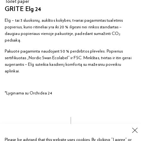
Toilet paper
GRITE Elg 24
Elg – tai 3 sluoksnių, aukštos kokybės, tvariai pagamintas tualetinis
popierius, kurio ritinėliai yra iki 20 % ilgesni nei rinkos standartas –
daugiau popieriaus vienoje pakuotėje, padedant sumažinti CO₂
pėdsaką.
Pakuotė pagaminta naudojant 50 % perdirbtos plėvelės. Popierius
sertifikuotas „Nordic Swan Ecolabel“ ir FSC. Minkštas, tvirtas ir itin gerai
sugeriantis – Elg suteikia kasdienį komfortą su mažesniu poveikiu
aplinkai.
*Lyginama su Orchidea 24
Please be advised that this website uses cookies.
By clicking “I agree” or