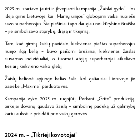
2023 m. startavo jautri ir įkvepianti kampanija „Žaislai gydo“. Jos
idėja gimė Lietuvoje, kai „Mamų unijos“ globojami vaikai nupiešė
savo superherojus. Šie piešiniai tapo daugiau nei kūrybine išraiška
– jie simbolizavo stiprybę, drąsą ir tikėjimą.
Tam, kad gimtų žaislų pavidale, kiekvienas pieštas superherojus
nuėjo ilgą kelią – buvo paišomi brėžiniai, kiekvienas žaislas
siuvamas individualiai, o tuomet atgiję superherojai atkeliavo
tiesiai į kiekvieno vaiko glėbį.
Žaislų kelionė apjungė kelias šalis, kol galiausiai Lietuvoje jie
pasiekė „Maxima“ parduotuves.
Kampanija vyko 2023 m. rugpjūtį. Perkant „Grite“ produkciją,
pirkėjai dovanų gaudavo žaislą – simbolinę padėką už galimybę
kartu aukoti ir prisidėti prie vaikų gerovės.
2024 m. – „Tikrieji kovotojai“