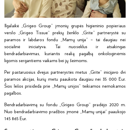
Ilgalaikė „Grigeo Group“ įmonių grupės higieninio popieriaus
verslo „Grigeo Tissue“ prekių ženklo „Grite“ partnerystė su
paramos ir labdaros fondu „Mamų unija“ – tai daugiau nei
socialinė iniciatyva. Tai nuoseklus ir atsakingas
bendradarbiavimas, kuriantis realią pagalbą onkologinėmis
ligomis sergantiems vaikams bei jų šeimoms.
Per pastaruosius dvejus partnerystės metus „Grite“ inicijavo dvi
paramos akcijas, kurių metu paaukota daugiau nei 35 000 Eur.
Šios lėšos prisideda prie „Mamų unijos“ teikiamos nemokamos
pagalbos.
Bendradarbiavimą su fondu „Grigeo Group“ pradėjo 2020 m.
Nuo bendradarbiavimo pradžios įmonė „Mamų unijai“ paaukojo
145 865 Eur.