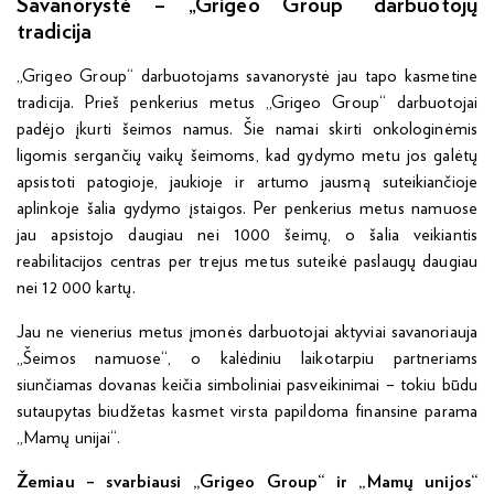
Savanorystė – „Grigeo Group“ darbuotojų
tradicija
„Grigeo Group“ darbuotojams savanorystė jau tapo kasmetine
tradicija. Prieš penkerius metus „Grigeo Group“ darbuotojai
padėjo įkurti šeimos namus. Šie namai skirti onkologinėmis
ligomis sergančių vaikų šeimoms, kad gydymo metu jos galėtų
apsistoti patogioje, jaukioje ir artumo jausmą suteikiančioje
aplinkoje šalia gydymo įstaigos. Per penkerius metus namuose
jau apsistojo daugiau nei 1000 šeimų, o šalia veikiantis
reabilitacijos centras per trejus metus suteikė paslaugų daugiau
nei 12 000 kartų.
Jau ne vienerius metus įmonės darbuotojai aktyviai savanoriauja
„Šeimos namuose“, o kalėdiniu laikotarpiu partneriams
siunčiamas dovanas keičia simboliniai pasveikinimai – tokiu būdu
sutaupytas biudžetas kasmet virsta papildoma finansine parama
„Mamų unijai“.
Žemiau – svarbiausi „Grigeo Group“ ir „Mamų unijos“