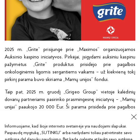
2025 m. „Grite“ prisijungė prie „Maximos“ organizuojamos
Auksinio kaspino iniciatyvos. Pirkėjai, įsigydami auksiniu kaspinu
pažymėtus „Grite“ produktus prisidėjo prie pagalbos
onkologinėmis ligomis sergantiems vaikams – už kiekvieną tokį
pirkinį parama buvo skiriama „Mamų unijos“ fondui.
Taip pat, 2025 m. gruodį „Grigeo Group“ vietoje kalėdinių
dovanų partneriams pasirinko prasmingesnę iniciatyvą – „Mamų
unijai“ paaukojo 20 000 Eur. Ši parama prisideda prie pagalbos
vaikams ir jų šeimoms, kad gydymo bei reabilitacijos kelias būtų
lengvesnis.
Informuojame, kad šioje interneto svetainėje yra naudojami slapukai.
Paspaudę mygtuką „SUTINKU” arba naršydami toliau patvirtinsite savo
sutikimą dėl slapukų naudojimo. Bet kada galėsite atšaukti savo sutikimą