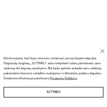
Informuojame, kad šioje interneto svetainėje yra naudojami slapukai.
Paspaudę mygtuką „SUTINKU” arba naršydami toliau patvirtinsite savo
sutikimą dėl slapukų naudojimo. Bet kada galėsite atšaukti savo sutikimą
pakeisdami interneto naršyklės nustatymus ir ištrindami įrašytus slapukus.
Detalesnė informacija pateikiama
Privatumo Politikoje
.
SUTINKU