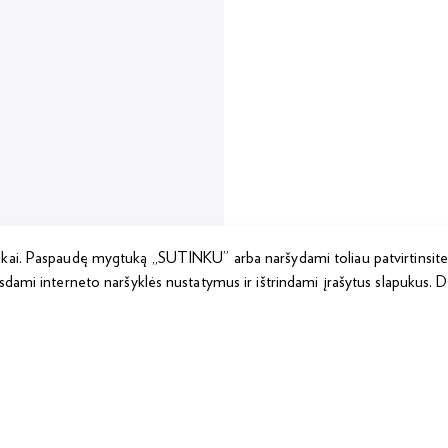
ukai. Paspaudę mygtuką „SUTINKU” arba naršydami toliau patvirtinsite
sdami interneto naršyklės nustatymus ir ištrindami įrašytus slapukus. 
Privatumo politika
Nemokamas kokybės telefonas:
+370 800 00 088