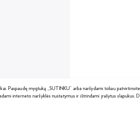
ukai. Paspaudę mygtuką „SUTINKU” arba naršydami toliau patvirtinsite
sdami interneto naršyklės nustatymus ir ištrindami įrašytus slapukus. 