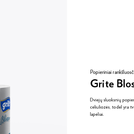
Popieriniai rankšluosč
Grite Blo
Dviejų sluoksnių popi
celiuliozės, todėl yra tv
lapeliai.