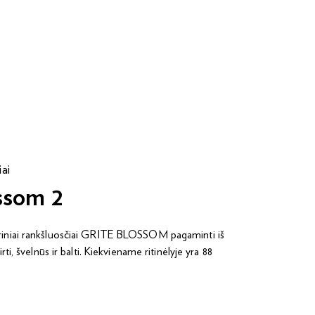
iai
ssom 2
eriniai rankšluosčiai GRITE BLOSSOM pagaminti iš
irti, švelnūs ir balti. Kiekviename ritinėlyje yra 88